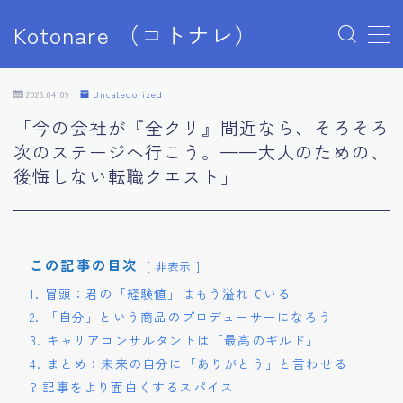
Kotonare （コトナレ）
MENU
ショップ
2026.04.09
Uncategorized
デモプリセット記事 #5
「今の会社が『全クリ』間近なら、そろそろ
デモプリセット記事 Part04
次のステージへ行こう。——大人のための、
デモプリセット記事 Part07
後悔しない転職クエスト」
デモプリセット記事 Part07
デモプリセット記事 Part07
デモプリセット記事 Part07
デモプリセット記事 Part10
デモプリセット記事 Part10
この記事の目次
非表示
デモプリセット記事 Part13
1. 冒頭：君の「経験値」はもう溢れている
デモプリセット記事 Part13
2. 「自分」という商品のプロデューサーになろう
プライバシーポリシー
3. キャリアコンサルタントは「最高のギルド」
マイアカウント
4. まとめ：未来の自分に「ありがとう」と言わせる
利用規約／特定商取引法に基づく表記
? 記事をより面白くするスパイス
学歴なし・才能なしからホワイト大手へ。人生の収入基