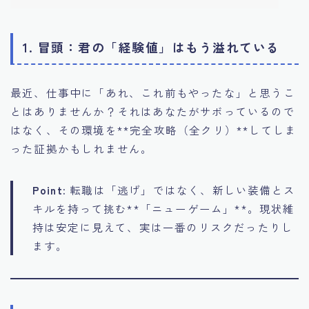
盤を最速で作る『Kotonare』の歩き方
支払い
有料記事の決済完了ページ
1. 冒頭：君の「経験値」はもう溢れている
運営者情報
最近、仕事中に「あれ、これ前もやったな」と思うこ
とはありませんか？それはあなたがサボっているので
はなく、その環境を**完全攻略（全クリ）**してしま
った証拠かもしれません。
Point:
転職は「逃げ」ではなく、新しい装備とス
キルを持って挑む**「ニューゲーム」**。現状維
持は安定に見えて、実は一番のリスクだったりし
ます。