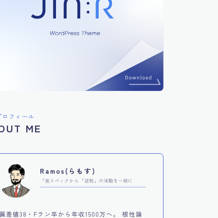
プロフィール
OUT ME
Ramos(らもす)
「低スペックから「逆転」の活動を一緒に
偏差値38・Fラン卒から年収1500万へ。 根性論