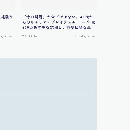
未経験か
「今の場所」が全てではない。40代か
らのキャリア・ブレイクスルー — 年収
600万円の壁を突破し、市場価値を最大
化する戦略的転換術
egorized
2026.04.14
Uncategorized