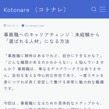
Kotonare （コトナレ）
MENU
ショップ
2026.04.19
Uncategorized
デモプリセット記事 #5
事務職へのキャリアチェンジ：未経験から
デモプリセット記事 Part04
「選ばれる人材」になる方法
デモプリセット記事 Part07
デモプリセット記事 Part07
デモプリセット記事 Part07
「事務職に興味はあるけれど、自分にできるかな？」
デモプリセット記事 Part07
「どんな種類があるのかわからない」と悩んでいませ
デモプリセット記事 Part10
んか？ 事務職は、単なるデスクワークではありませ
デモプリセット記事 Part10
ん。会社を支える中心的な存在であり、一度スキルを
デモプリセット記事 Part13
身につければ長く安定して働ける非常に魅力的な職種
デモプリセット記事 Part13
です。
プライバシーポリシー
マイアカウント
利用規約／特定商取引法に基づく表記
今回は、事務職になるための具体的なステップから、
学歴なし・才能なしからホワイト大手へ。人生の収入基