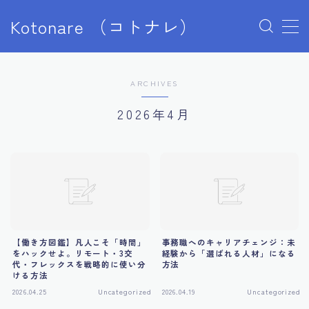
Kotonare （コトナレ）
MENU
ショップ
ARCHIVES
デモプリセット記事 #5
デモプリセット記事 Part04
2026年4月
デモプリセット記事 Part07
デモプリセット記事 Part07
デモプリセット記事 Part07
デモプリセット記事 Part07
デモプリセット記事 Part10
デモプリセット記事 Part10
デモプリセット記事 Part13
デモプリセット記事 Part13
【働き方図鑑】凡人こそ「時間」
事務職へのキャリアチェンジ：未
プライバシーポリシー
をハックせよ。リモート・3交
経験から「選ばれる人材」になる
代・フレックスを戦略的に使い分
方法
マイアカウント
ける方法
利用規約／特定商取引法に基づく表記
2026.04.25
Uncategorized
2026.04.19
Uncategorized
学歴なし・才能なしからホワイト大手へ。人生の収入基