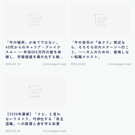
盤を最速で作る『Kotonare』の歩き方
支払い
有料記事の決済完了ページ
運営者情報
「今の場所」が全てではない。
「今の会社が『全クリ』間近な
40代からのキャリア・ブレイク
ら、そろそろ次のステージへ行こ
スルー — 年収600万円の壁を突
う。——大人のための、後悔しな
破し、市場価値を最大化する戦略
い転職クエスト」
的転換術
2026.04.14
Uncategorized
2026.04.09
Uncategorized
【2026年最新】「クビ」と言わ
ないリストラ。巧妙化する「自主
退職」への誘導と身を守る知恵
2026.04.02
Uncategorized