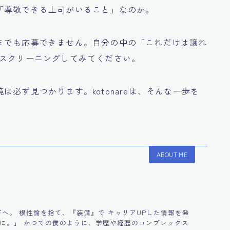
「尊敬できる上司がいること」なのか。
までも応募できません。自分の中の「これだけは譲れ
をスクリーニングしてみてください。
必ず見つかります。kotonareは、そんな一歩を
ABOUT ME
0万へ。 根性論を捨て、『装備』で キャリアUPした情報を発
間に。」 かつての僕のように、学歴や経歴のコンプレックス