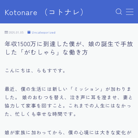
Kotonare （コトナレ）
MENU
ショップ
2026.01.05
Uncategorized
デモプリセット記事 #5
年収1500万に到達した僕が、娘の誕生で手放
デモプリセット記事 Part04
した「がむしゃら」な働き方
デモプリセット記事 Part07
デモプリセット記事 Part07
デモプリセット記事 Part07
こんにちは、らもすです。
デモプリセット記事 Part07
デモプリセット記事 Part10
最近、僕の生活には新しい「ミッション」が加わりま
デモプリセット記事 Part10
した。 娘のおむつを替え、泣き声に耳を澄ませ、妻と
デモプリセット記事 Part13
デモプリセット記事 Part13
協力して家事を回すこと。これまでの人生にはなかっ
プライバシーポリシー
た、忙しくも幸せな時間です。
マイアカウント
利用規約／特定商取引法に基づく表記
娘が家族に加わってから、僕の心境には大きな変化が
学歴なし・才能なしからホワイト大手へ。人生の収入基