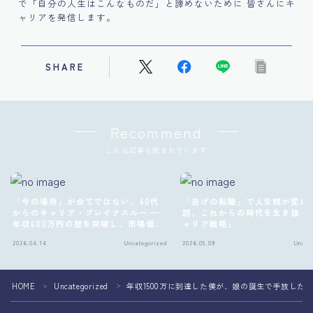
で「自分の人生はこんなものだ」と諦めないために 皆さんにキ
ャリアを発信します。
SHARE
Recommend
こんな記事も読まれています
「今の場所」が全てではない。40代
「逃げの転職」で人生観が変わ
からのキャリア・ブレイクスルー —
話。これからの時代を生き抜く
年収600万円の壁を突破し、市場価値
ャリア戦略」
Follow Me
を最大化する戦略的転換術
2026.04.14
Uncategorized
2026.05.09
Uncat
HOME
Uncategorized
年収1500万に到達した僕が、娘の誕生で手放した
＞
＞