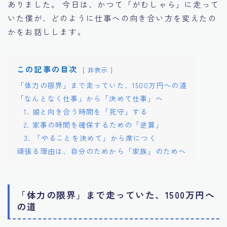
ありました。 今日は、かつて「がむしゃら」に走って
盤を最速で作る『Kotonare』の歩き方
いた僕が、どのように仕事への向き合い方を変えたの
支払い
有料記事の決済完了ページ
かをお話しします。
運営者情報
この記事の目次
非表示
「体力の限界」まで走っていた、1500万円への道
「なんとなく仕事」から「決めて仕事」へ
1. 娘と向き合う時間を「死守」する
2. 家事の時間を確保するための「逆算」
3. 「やることを決めて」から席につく
頑張る理由は、自分のためから「家族」のためへ
「体力の限界」まで走っていた、1500万円へ
の道